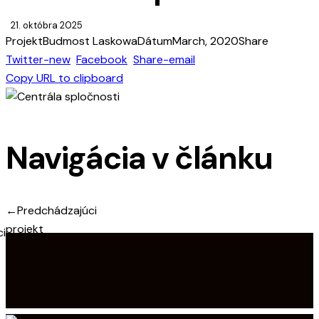
21. októbra 2025
Projekt
Budmost Laskowa
Dátum
March, 2020
Share
Twitter-new
Facebook
Share-email
Copy URL to clipboard
Navigácia v článku