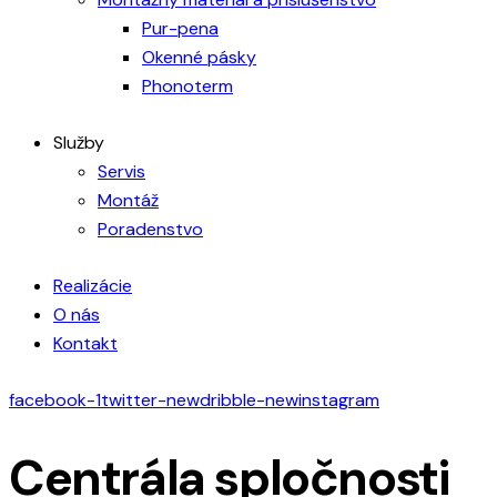
Pur-pena
Okenné pásky
Phonoterm
Služby
Servis
Montáž
Poradenstvo
Realizácie
O nás
Kontakt
facebook-1
twitter-new
dribble-new
instagram
Centrála spločnosti