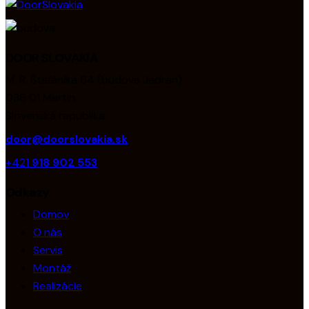
DOOR SLOVAKIA
M. R. Štefánika 64 (budova Jadran)
036 01 Martin
Slovenská republika
door@doorslovakia.sk
+421
918 902 553
Odkazy
Domov
O nás
Servis
Montáž
Realizácie