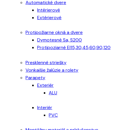
Automatické dvere
Intérierové
Extérierové
Protipožiarne okná a dvere
Dymotesné Sa, S200
Protipoziarné EI15,30,45,60,90,120
Presklenné striešky
Vonkajšie žalúzie a rolety
Parapety
Exteriér
ALU
Interiér
PVC
Montážny materiál a príslušenstvo