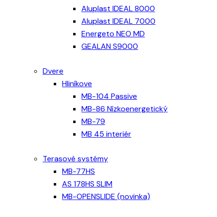
Aluplast IDEAL 8000
Aluplast IDEAL 7000
Energeto NEO MD
GEALAN S9000
Dvere
Hliníkove
MB-104 Passive
MB-86 Nízkoenergetický
MB-79
MB 45 interiér
Terasové systémy
MB-77HS
AS 178HS SLIM
MB-OPENSLIDE (novinka)