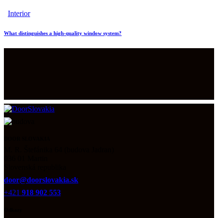
Interior
What distinguishes a high-quality window system?
DOOR SLOVAKIA
M. R. Štefánika 64 (budova Jadran)
036 01 Martin
Slovenská republika
door@doorslovakia.sk
+421
918 902 553
Odkazy