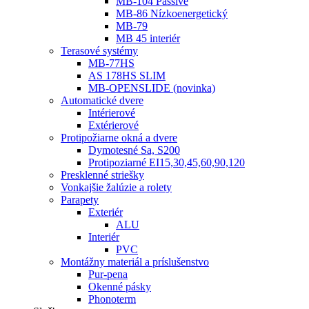
MB-104 Passive
MB-86 Nízkoenergetický
MB-79
MB 45 interiér
Terasové systémy
MB-77HS
AS 178HS SLIM
MB-OPENSLIDE (novinka)
Automatické dvere
Intérierové
Extérierové
Protipožiarne okná a dvere
Dymotesné Sa, S200
Protipoziarné EI15,30,45,60,90,120
Presklenné striešky
Vonkajšie žalúzie a rolety
Parapety
Exteriér
ALU
Interiér
PVC
Montážny materiál a príslušenstvo
Pur-pena
Okenné pásky
Phonoterm