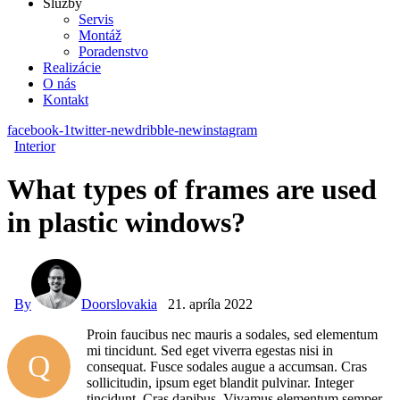
Služby
Servis
Montáž
Poradenstvo
Realizácie
O nás
Kontakt
facebook-1
twitter-new
dribble-new
instagram
Interior
What types of frames are used
in plastic windows?
By
Doorslovakia
21. apríla 2022
Proin faucibus nec mauris a sodales, sed elementum
mi tincidunt. Sed eget viverra egestas nisi in
Q
consequat. Fusce sodales augue a accumsan. Cras
sollicitudin, ipsum eget blandit pulvinar. Integer
tincidunt. Cras dapibus. Vivamus elementum semper