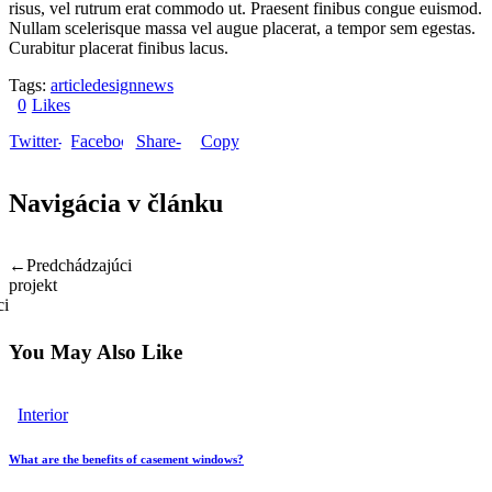
risus, vel rutrum erat commodo ut. Praesent finibus congue euismod.
Nullam scelerisque massa vel augue placerat, a tempor sem egestas.
Curabitur placerat finibus lacus.
Tags:
article
design
news
0
Likes
Twitter-
Facebook
Share-
Copy
new
email
URL to
Navigácia v článku
clipboard
You May Also Like
Interior
What are the benefits of casement windows?