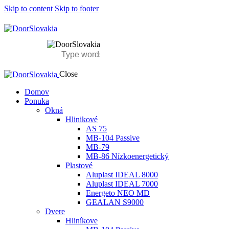
Skip to content
Skip to footer
Close
Domov
Ponuka
Okná
Hlinikové
AS 75
MB-104 Passive
MB-79
MB-86 Nízkoenergetický
Plastové
Aluplast IDEAL 8000
Aluplast IDEAL 7000
Energeto NEO MD
GEALAN S9000
Dvere
Hliníkove